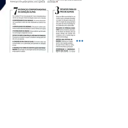
Rua Baltazar Fernandes Nº86
Vila Santana- Sorocaba - SP
(15) 3019-2191
Trabalhe Conosco
Rua Aparecida, nº 805